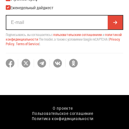
Еженедельный дайджест
Подписываясь, вы соглашаетесь с
пользовательским соглашением
и
политикой
конфиденциальности
The Insider,
а также с условиями Google reCAPTCHA
(
Privacy
Policy
,
Terms of Service
).
О проекте
Пользовательское соглашение
Политика конфиденциальности