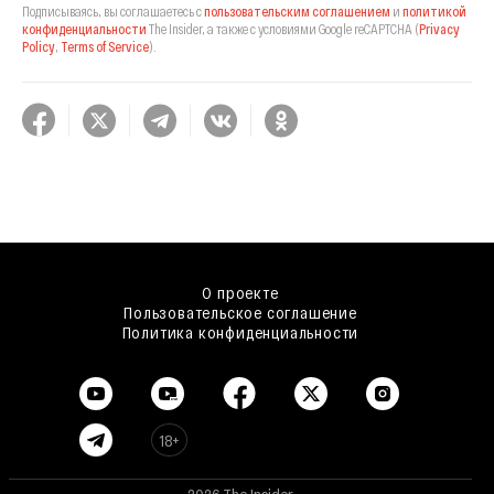
Подписываясь, вы соглашаетесь с
пользовательским соглашением
и
политикой
конфиденциальности
The Insider,
а также с условиями Google reCAPTCHA
(
Privacy
Policy
,
Terms of Service
).
О проекте
Пользовательское соглашение
Политика конфиденциальности
18+