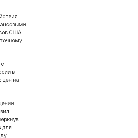
йствия
нансовыми
нсов США
сточному
 с
ссии в
 цен на
щении
явил
черкнув
в для
рду