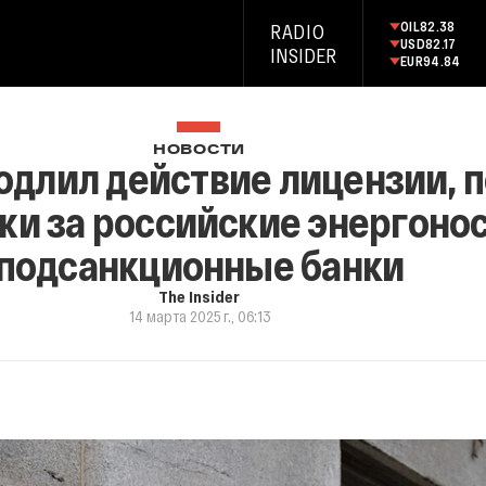
OIL
82.38
RADIO
USD
82.17
INSIDER
EUR
94.84
НОВОСТИ
одлил действие лицензии, 
жи за российские энергоно
подсанкционные банки
The Insider
14 марта 2025 г., 06:13