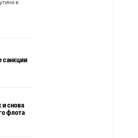
утина в
е санкции
 и снова
го флота