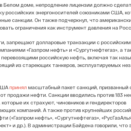
в Белом доме, непродление лицензии должно сдела
ку российских энергоносителей союзниками США, ко
чные санкции. Он также подчеркнул, что американск
вать ограничения как инструмент давления на Росс
ти, запрещают долларовые транзакции с российским
мпаниями «Газпром нефть» и «Сургутнефтегаз», а та
, перевозящими российскую нефть, включая так наз
тоящий из стареющих танкеров, эксплуатируемых не
 США
принял
масштабный пакет санкций, призванный 
от продажи нефти. Санкции вводились против 183 н
, которые их страхуют, чиновников и гендиректоров
ющих компаний. А также против крупнейших россий
ти («Газпром нефть», «Сургутнефтегаз», «РусГазАлья
кт» и др.). В администрации Байдена говорили, что 