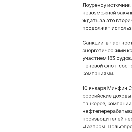
Лоуренсу источник 
невозможной закуп
ждать за это втори
продолжат использо
Санкции, в частнос
энергетическими ко
участием 183 судов
теневой флот, сос
компаниями.
10 января Минфин
российские доходы 
танкеров, компаний
нефтеперерабатыва
производителей неф
«Газпром Шельфпрое