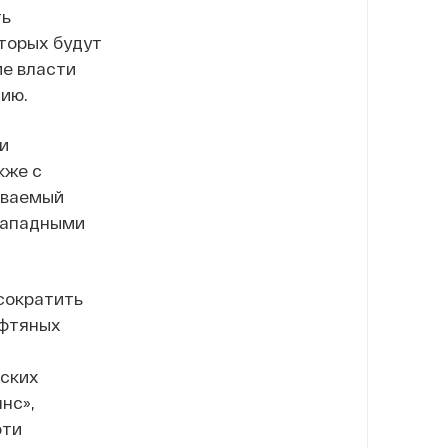
ть
торых будут
ие власти
ию.
и
кже с
ываемый
западными
сократить
ефтяных
ских
нс»,
эти