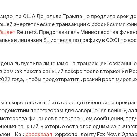
зидента США Дональда Трампа не продлила срок де
ющей энергетические транзакции с российскими фи
бщает
Reuters. Представитель Министерства фина
альная лицензия 8L истекла по графику в 00:01 по во
дена выпустила лицензию на транзакции, связанные
в рамках пакета санкций вскоре после вторжения Ро
2022 года, чтобы предотвратить резкий рост мировых
мпа «продолжает быть сосредоточенной на прекра
содействии переговорам для завершения войны», за
истерства финансов в электронном сообщении, под
ения санкций, «которые остаются одним из рычаго
лей». Как
рассказал
корреспонденту Fox News Эдва