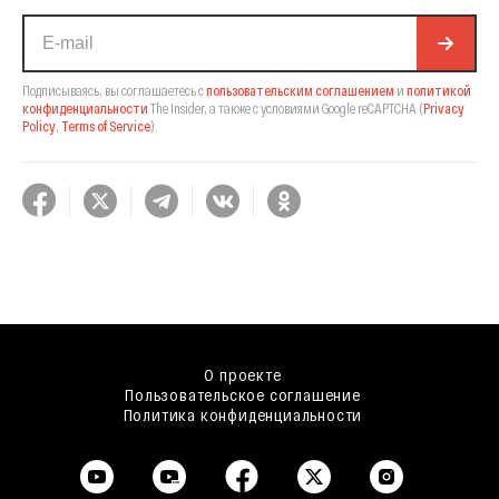
Подписываясь, вы соглашаетесь с
пользовательским соглашением
и
политикой
конфиденциальности
The Insider,
а также с условиями Google reCAPTCHA
(
Privacy
Policy
,
Terms of Service
).
О проекте
Пользовательское соглашение
Политика конфиденциальности