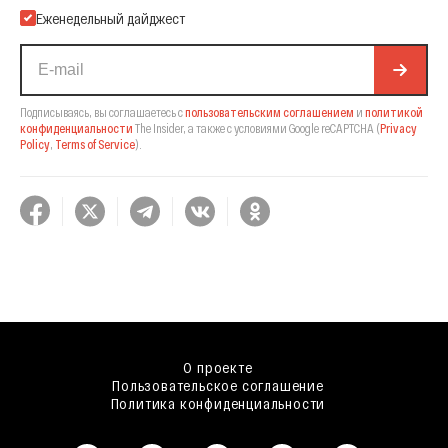
Еженедельный дайджест
Подписываясь, вы соглашаетесь с
пользовательским соглашением
и
политикой
конфиденциальности
The Insider,
а также с условиями Google reCAPTCHA
(
Privacy
Policy
,
Terms of Service
).
О проекте
Пользовательское соглашение
Политика конфиденциальности