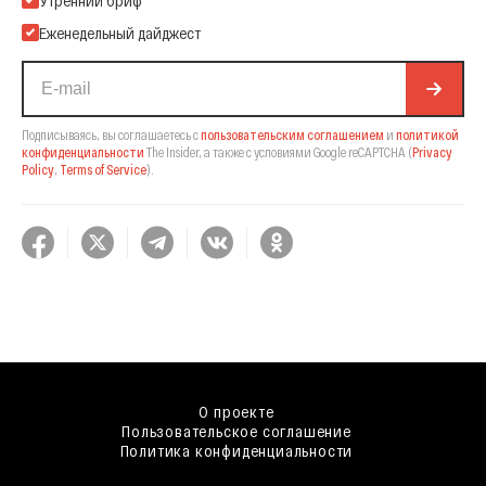
Утренний бриф
Еженедельный дайджест
Подписываясь, вы соглашаетесь с
пользовательским соглашением
и
политикой
конфиденциальности
The Insider,
а также с условиями Google reCAPTCHA
(
Privacy
Policy
,
Terms of Service
).
О проекте
Пользовательское соглашение
Политика конфиденциальности