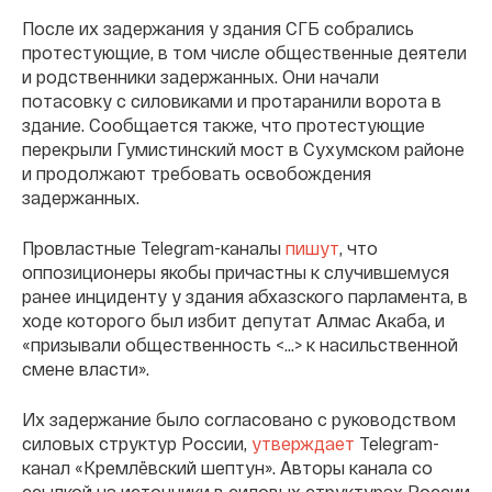
После их задержания у здания СГБ собрались
протестующие, в том числе общественные деятели
и родственники задержанных. Они начали
потасовку с силовиками и протаранили ворота в
здание. Сообщается также, что протестующие
перекрыли Гумистинский мост в Сухумском районе
и продолжают требовать освобождения
задержанных.
Провластные Telegram-каналы
пишут
, что
оппозиционеры якобы причастны к случившемуся
ранее инциденту у здания абхазского парламента, в
ходе которого был избит депутат Алмас Акаба, и
«призывали общественность <...> к насильственной
смене власти».
Их задержание было согласовано с руководством
силовых структур России,
утверждает
Telegram-
канал «Кремлёвский шептун». Авторы канала со
ссылкой на источники в силовых структурах России