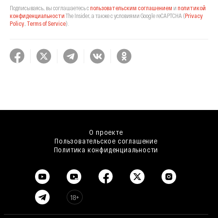
Подписываясь, вы соглашаетесь с
пользовательским соглашением
и
политикой
конфиденциальности
The Insider,
а также с условиями Google reCAPTCHA
(
Privacy
Policy
,
Terms of Service
).
О проекте
Пользовательское соглашение
Политика конфиденциальности
18+