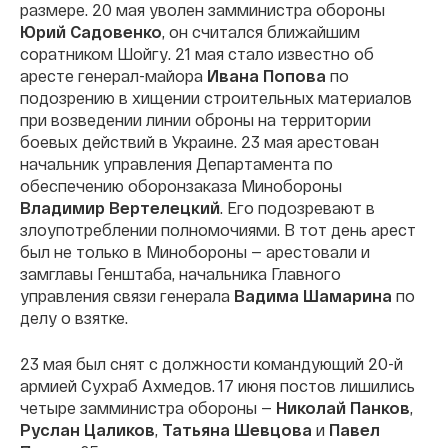
размере. 20 мая уволен замминистра обороны
Юрий Садовенко
, он считался ближайшим
соратником Шойгу. 21 мая стало известно об
аресте генерал-майора
Ивана Попова
по
подозрению в хищении строительных материалов
при возведении линии оброны на территории
боевых действий в Украине. 23 мая арестован
начальник управления Департамента по
обеспечению оборонзаказа Минобороны
Владимир Вертелецкий
. Его подозревают в
злоупотреблении полномочиями. В тот день арест
был не только в Минобороны — арестовали и
замглавы Генштаба, начальника Главного
управления связи генерала
Вадима Шамарина
по
делу о взятке.
23 мая был снят с должности командующий 20-й
армией Сухраб Ахмедов. 17 июня постов лишились
четыре замминистра обороны —
Николай Панков
,
Руслан Цаликов
,
Татьяна Шевцова
и
Павел