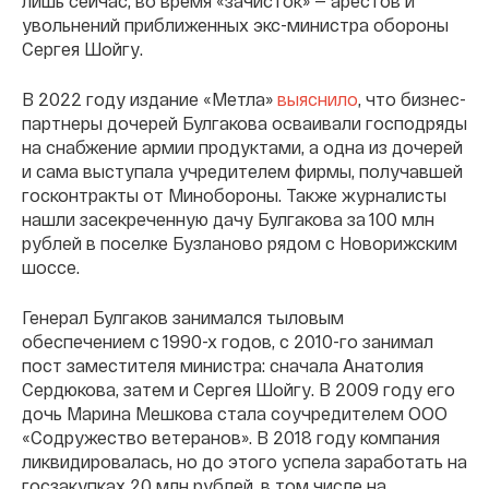
лишь сейчас, во время «зачисток» — арестов и
увольнений приближенных экс-министра обороны
Сергея Шойгу.
В 2022 году издание «Метла»
выяснило
, что бизнес-
партнеры дочерей Булгакова осваивали господряды
на снабжение армии продуктами, а одна из дочерей
и сама выступала учредителем фирмы, получавшей
госконтракты от Минобороны. Также журналисты
нашли засекреченную дачу Булгакова за 100 млн
рублей в поселке Бузланово рядом с Новорижским
шоссе.
Генерал Булгаков занимался тыловым
обеспечением с 1990-х годов, с 2010-го занимал
пост заместителя министра: сначала Анатолия
Сердюкова, затем и Сергея Шойгу. В 2009 году его
дочь Марина Мешкова стала соучредителем ООО
«Содружество ветеранов». В 2018 году компания
ликвидировалась, но до этого успела заработать на
госзакупках 20 млн рублей, в том числе на