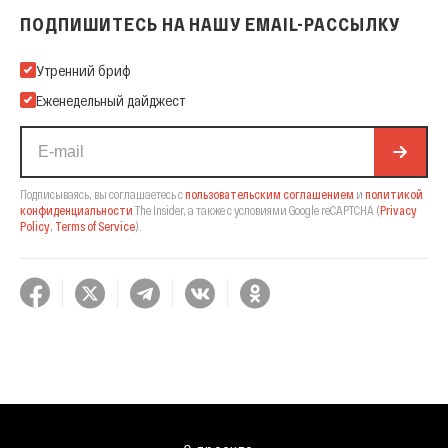
ПОДПИШИТЕСЬ НА НАШУ EMAIL-РАССЫЛКУ
Подпишитесь на нашу Email-рассылку
Утренний бриф
Еженедельный дайджест
Подписываясь, вы соглашаетесь с
пользовательским соглашением
и
политикой
конфиденциальности
The Insider,
а также с условиями Google reCAPTCHA
(
Privacy
Policy
,
Terms of Service
).