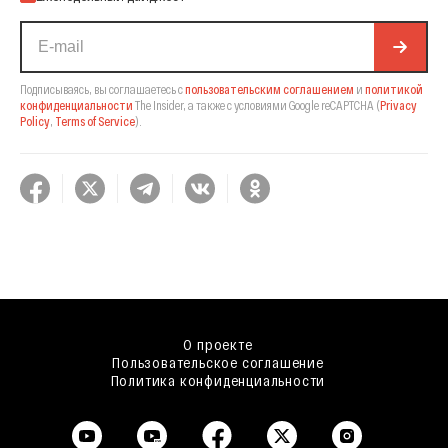
Подписываясь, вы соглашаетесь с
пользовательским соглашением
и
политикой
конфиденциальности
The Insider,
а также с условиями Google reCAPTCHA
(
Privacy
Policy
,
Terms of Service
).
О проекте
Пользовательское соглашение
Политика конфиденциальности