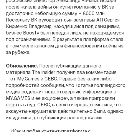
российский инвестор Александр Чачава. Вскоре
после начала войны он купил компанию у ВК за
достаточно небольшую сумму — €600 млн.
Поскольку ВК руководит сын замглавы АП Сергея
Кириенко Владимир, находящийся под санкциями,
бизнес Boosty был передан лицу, не находящемуся
под ограничениями. В результате платформа стала
в том числе каналом для финансирования войны из-
за рубежа.
Обновление.
После публикации данного
материала The Insider получил два комментария
— от My.Games и CEBC. Первые без каких либо
подробностей сообщили, что «статья голландского
медиа содержит недостоверную информацию о
MY.GAMES и ее акционере», а также пригрозили
подать в суд. CEBC, в свою очередь, отметили, что
аккаунты-нарушители действительно были, однако
их удалили до публикации расследования.
«Как и любая контент-платформа с