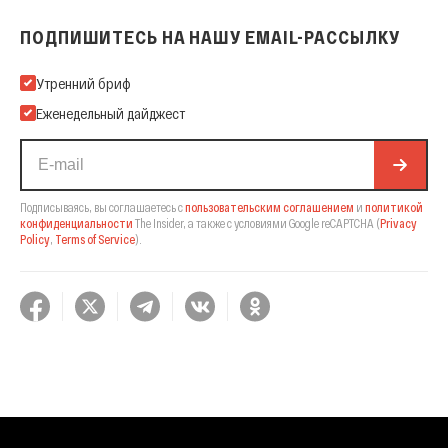
ПОДПИШИТЕСЬ НА НАШУ EMAIL-РАССЫЛКУ
Подпишитесь на нашу Email-рассылку
Утренний бриф
Еженедельный дайджест
Подписываясь, вы соглашаетесь с
пользовательским соглашением
и
политикой
конфиденциальности
The Insider,
а также с условиями Google reCAPTCHA
(
Privacy
Policy
,
Terms of Service
).