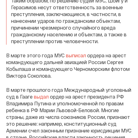
Таким образом, по решению судей МУС, Шойгу и
Герасимов несут ответственность за военные
преступления, заключающиеся, в частности, в
нанесении ударов по гражданским объектам,
причинении чрезмерного случайного вреда
гражданскому населению и объектам, а также в
преступлении против человечности.
В марте этого года МУС
выписал
ордера на арест
командующего дальней авиацией России Сергея
Кобылаша и командующего Черноморским флотом
Виктора Соколова.
В марте прошлого года Международный уголовный
суд в Гааге
выдал
ордер на арест президента РФ
Владимира Путина и уполномоченной по правам
ребенка в РФ Марии Львовой-Беловой. Многие
страны, даже из числа союзников России, признают
это решение: например, конституционный суд
Армении счел законным признание юрисдикции МУС
в стране. Российские власти законность решения