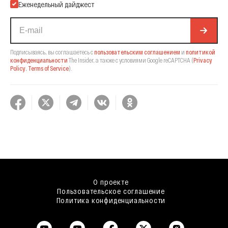
Еженедельный дайджест
Подписываясь, вы соглашаетесь с
пользовательским соглашением
и
политикой
конфиденциальности
The Insider,
а также с условиями Google reCAPTCHA
(
Privacy
Policy
,
Terms of Service
).
О проекте
Пользовательское соглашение
Политика конфиденциальности