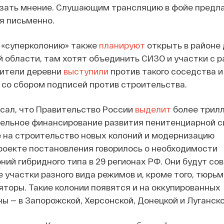
зать мнение. Слушающим трансляцию в фойе предл
я письменно.
» «суперколонию» также
планируют
открыть в районе
 области, там хотят объединить СИЗО и участки с 
ители деревни
выступили
против такого соседства и
 со сбором подписей против строительства.
писал, что Правительство России
выделит
более трил
тельное финансирование развития пенитенциарной 
е на строительство новых колоний и модернизацию
роекте постановления говорилось о необходимости
ний гибридного типа в 29 регионах РФ. Они будут со
 участки разного вида режимов и, кроме того, тюрьм
торы. Такие колонии появятся и на оккупированных
ы — в Запорожской, Херсонской, Донецкой и Луганско