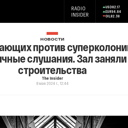
USD
82.17
RADIO
EUR
94.84
INSIDER
OIL
82.38
НОВОСТИ
пающих против суперколони
ичные слушания. Зал заняли
строительства
The Insider
8 мая 2024 г., 12:44