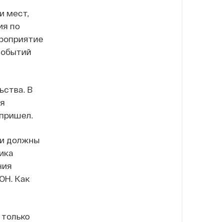
и мест,
ия по
ероприятие
событий
ьства. В
ия
 пришел.
ни должны
ика
ния
ОН. Как
 только