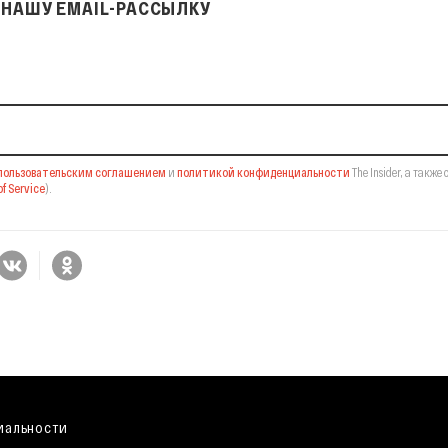
НАШУ EMAIL-РАССЫЛКУ
il-рассылку
пользовательским соглашением
и
политикой конфиденциальности
The Insider,
а также 
f Service
).
иальности