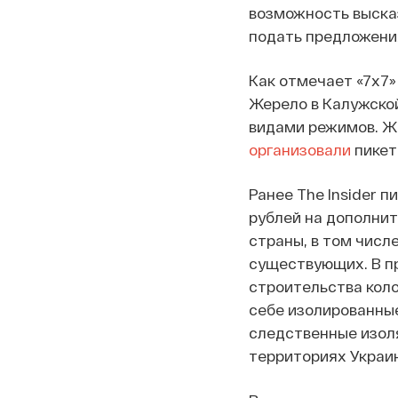
возможность выска
подать предложени
Как отмечает «7x7
Жерело в Калужской
видами режимов. Ж
организовали
пикет
Ранее The Insider 
рублей на дополни
страны, в том числ
существующих. В п
строительства коло
себе изолированные
следственные изоля
территориях Украин