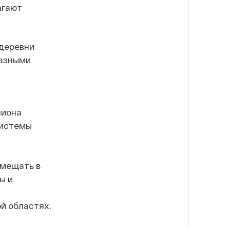
агают
 деревни
разными
лиона
системы
вмещать в
ы и
й областях.