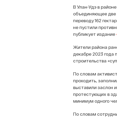
В Улан-Удэ в район
объединяющее две 
переводу 162 гекта
не пустили противн
публикует издание
Жители района ра
декабре 2023 года 
строительства «суп
По словам активист
проходить, заполни
выставили заслон и
протестующих в зда
минимум одного че
По словам сотрудни