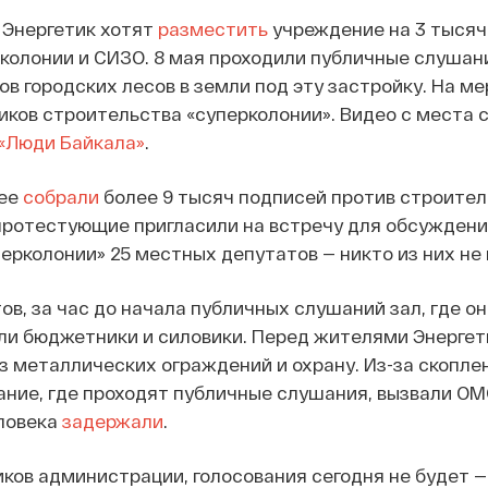
е Энергетик хотят
разместить
учреждение на 3 тысяч
колонии и СИЗО. 8 мая проходили публичные слушан
ров городских лесов в земли под эту застройку. На м
иков строительства «суперколонии». Видео с места 
«Люди Байкала»
.
нее
собрали
более 9 тысяч подписей против строител
протестующие пригласили на встречу для обсужден
ерколонии» 25 местных депутатов — никто из них не
ов, за час до начала публичных слушаний зал, где о
ли бюджетники и силовики. Перед жителями Энергет
з металлических ограждений и охрану. Из-за скопле
ние, где проходят публичные слушания, вызвали ОМ
ловека
задержали
.
ков администрации, голосования сегодня не будет —