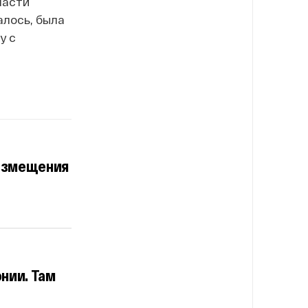
ласти
алось, была
у с
размещения
нии. Там