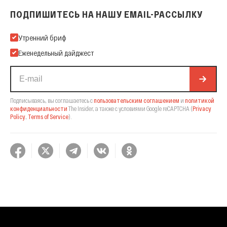
ПОДПИШИТЕСЬ НА НАШУ EMAIL-РАССЫЛКУ
Подпишитесь на нашу Email-рассылку
Утренний бриф
Еженедельный дайджест
Подписываясь, вы соглашаетесь с
пользовательским соглашением
и
политикой
конфиденциальности
The Insider,
а также с условиями Google reCAPTCHA
(
Privacy
Policy
,
Terms of Service
).