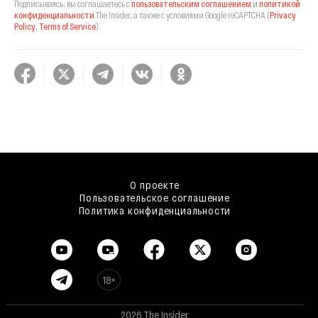
Подписываясь, вы соглашаетесь с
пользовательским соглашением
и
политикой
конфиденциальности
The Insider,
а также с условиями Google reCAPTCHA
(
Privacy
Policy
,
Terms of Service
).
О проекте
Пользовательское соглашение
Политика конфиденциальности
18+
2026 The Insider