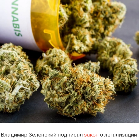
 Владимир Зеленский подписал
закон
о легализации