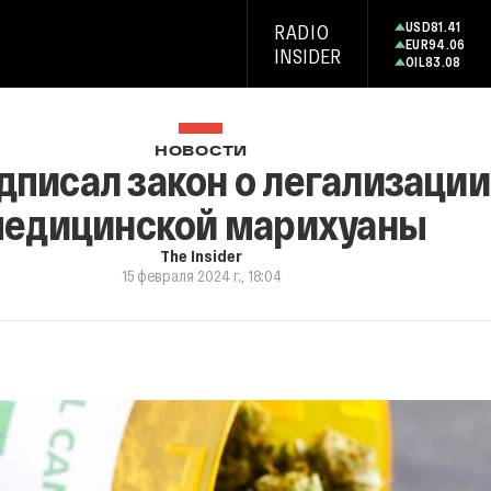
USD
81.41
RADIO
EUR
94.06
INSIDER
OIL
83.08
НОВОСТИ
дписал закон о легализации
едицинской марихуаны
The Insider
15 февраля 2024 г., 18:04