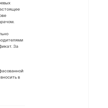
оевых
астоящее
ове
врачом.
льно
зводителями
фикат. За
 фасованной
вносить в