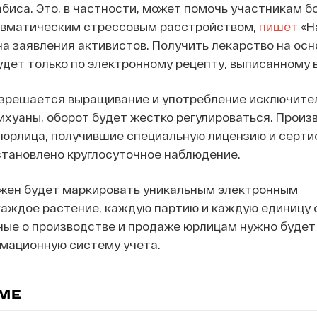
биса. Это, в частности, может помочь участникам б
авматическим стрессовым расстройством,
пишет
«Н
на заявления активистов. Получить лекарство на осн
дет только по электронному рецепту, выписанному 
разрешается выращивание и употребление исключите
ихуаны, оборот будет жестко регулироваться. Прои
 юрлица, получившие специальную лицензию и серти
становлено круглосуточное наблюдение.
жен будет маркировать уникальным электронным
аждое растение, каждую партию и каждую единицу
ные о производстве и продаже юрлицам нужно будет 
мационную систему учета.
ЕМЕ