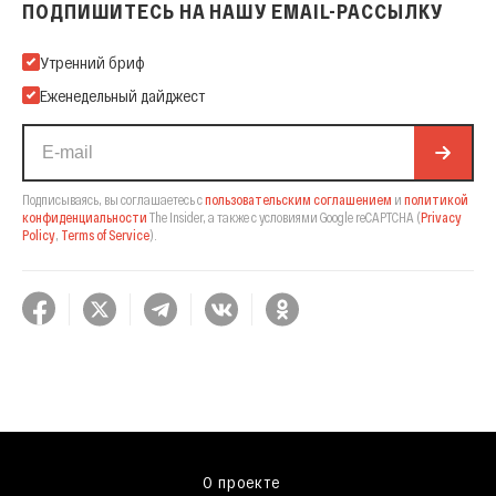
ПОДПИШИТЕСЬ НА НАШУ EMAIL-РАССЫЛКУ
Подпишитесь на нашу Email-рассылку
Утренний бриф
Еженедельный дайджест
Подписываясь, вы соглашаетесь с
пользовательским соглашением
и
политикой
конфиденциальности
The Insider,
а также с условиями Google reCAPTCHA
(
Privacy
Policy
,
Terms of Service
).
О проекте