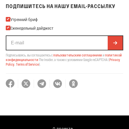
ПОДПИШИТЕСЬ НА НАШУ EMAIL-РАССЫЛКУ
Подпишитесь на нашу Email-рассылку
Утренний бриф
Еженедельный дайджест
Подписываясь, вы соглашаетесь с
пользовательским соглашением
и
политикой
конфиденциальности
The Insider,
а также с условиями Google reCAPTCHA
(
Privacy
Policy
,
Terms of Service
).
О проекте