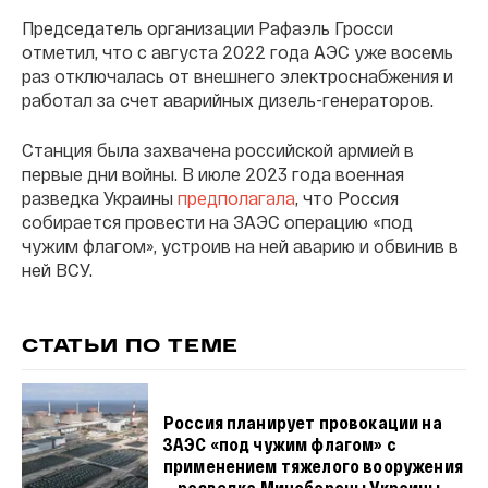
Председатель организации Рафаэль Гросси
отметил, что с августа 2022 года АЭС уже восемь
раз отключалась от внешнего электроснабжения и
работал за счет аварийных дизель-генераторов.
Станция была захвачена российской армией в
первые дни войны. В июле 2023 года военная
разведка Украины
предполагала
, что Россия
собирается провести на ЗАЭС операцию «под
чужим флагом», устроив на ней аварию и обвинив в
ней ВСУ.
СТАТЬИ ПО ТЕМЕ
Россия планирует провокации на
ЗАЭС «под чужим флагом» с
применением тяжелого вооружения
— разведка Минобороны Украины