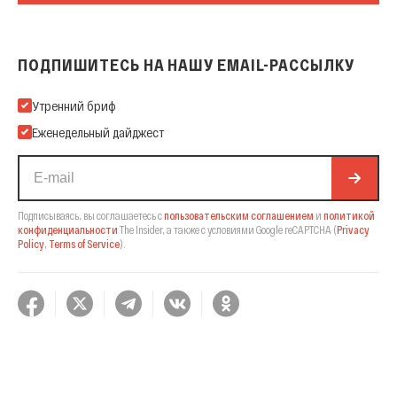
ПОДПИШИТЕСЬ НА НАШУ EMAIL-РАССЫЛКУ
Подпишитесь на нашу Email-рассылку
Утренний бриф
Еженедельный дайджест
Подписываясь, вы соглашаетесь с
пользовательским соглашением
и
политикой
конфиденциальности
The Insider,
а также с условиями Google reCAPTCHA
(
Privacy
Policy
,
Terms of Service
).