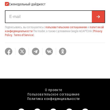
Еженедельный дайджест
Подписываясь, вы соглашаетесь с
пользовательским соглашением
и
политикой
конфиденциальности
The Insider,
а также с условиями Google reCAPTCHA
(
Privacy
Policy
,
Terms of Service
).
О проекте
Пользовательское соглашение
Политика конфиденциальности