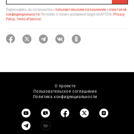
Подписываясь, вы соглашаетесь с
пользовательским соглашением
и
политикой
конфиденциальности
The Insider,
а также с условиями Google reCAPTCHA
(
Privacy
Policy
,
Terms of Service
).
О проекте
Пользовательское соглашение
Политика конфиденциальности
18+