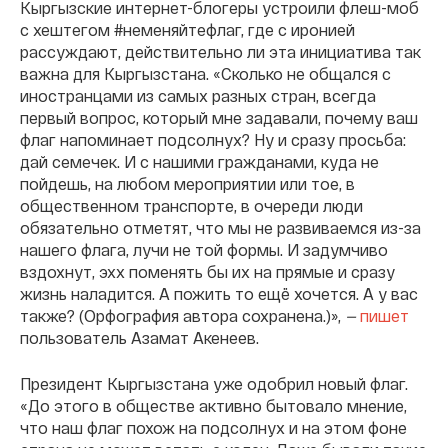
Кыргызские интернет-блогеры устроили флеш-моб
с хештегом #неменяйтефлаг, где с иронией
рассуждают, действительно ли эта инициатива так
важна для Кыргызстана. «Сколько не общался с
иностранцами из самых разных стран, всегда
первый вопрос, который мне задавали, почему ваш
флаг напоминает подсолнух? Ну и сразу просьба:
дай семечек. И с нашими гражданами, куда не
пойдешь, на любом мероприятии или тое, в
общественном транспорте, в очереди люди
обязательно отметят, что мы не развиваемся из-за
нашего флага, лучи не той формы. И задумчиво
вздохнут, эхх поменять бы их на прямые и сразу
жизнь наладится. А пожить то ещё хочется. А у вас
также? (Орфография автора сохранена.)»,
—
пишет
пользователь Азамат Акенеев.
Президент Кыргызстана уже одобрил новый флаг.
«До этого в обществе активно бытовало мнение,
что наш флаг похож на подсолнух и на этом фоне