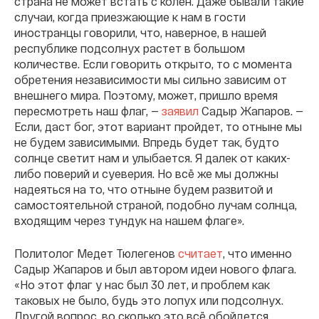
страна не может встать с колен. Даже бывали такие
случаи, когда приезжающие к нам в гости
иностранцы говорили, что, наверное, в нашей
республике подсолнух растет в большом
количестве. Если говорить открыто, то с момента
обретения независимости мы сильно зависим от
внешнего мира. Поэтому, может, пришло время
пересмотреть наш флаг, —
заявил
Садыр Жапаров. —
Если, даст бог, этот вариант пройдет, то отныне мы
не будем зависимыми. Впредь будет так, будто
солнце светит нам и улыбается. Я далек от каких-
либо поверий и суеверия. Но всё же мы должны
надеяться на то, что отныне будем развитой и
самостоятельной страной, подобно лучам солнца,
входящим через тундук на нашем флаге».
Политолог Медет Тюлегенов
считает
, что именно
Садыр Жапаров и был автором идеи нового флага.
«Но этот флаг у нас был 30 лет, и проблем как
таковых не было, будь это лопух или подсолнух.
Другой вопрос, во сколько это всё обойдется