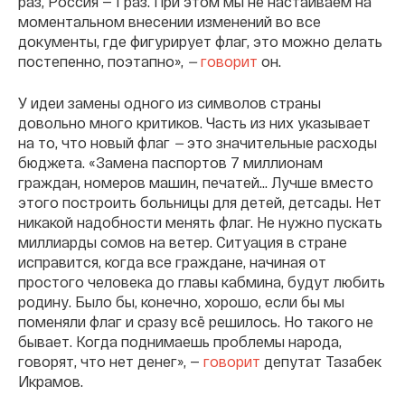
раз, Россия — 1 раз. При этом мы не настаиваем на
моментальном внесении изменений во все
документы, где фигурирует флаг, это можно делать
постепенно, поэтапно»,
—
говорит
он.
У идеи замены одного из символов страны
довольно много критиков. Часть из них указывает
на то, что новый флаг
—
это значительные расходы
бюджета. «Замена паспортов 7 миллионам
граждан, номеров машин, печатей... Лучше вместо
этого построить больницы для детей, детсады. Нет
никакой надобности менять флаг. Не нужно пускать
миллиарды сомов на ветер. Ситуация в стране
исправится, когда все граждане, начиная от
простого человека до главы кабмина, будут любить
родину. Было бы, конечно, хорошо, если бы мы
поменяли флаг и сразу всё решилось. Но такого не
бывает. Когда поднимаешь проблемы народа,
говорят, что нет денег», —
говорит
депутат Тазабек
Икрамов.