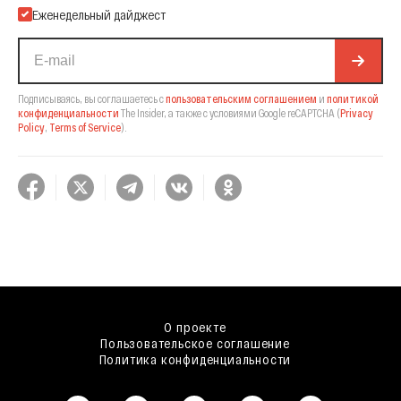
Еженедельный дайджест
Подписываясь, вы соглашаетесь с
пользовательским соглашением
и
политикой
конфиденциальности
The Insider,
а также с условиями Google reCAPTCHA
(
Privacy
Policy
,
Terms of Service
).
О проекте
Пользовательское соглашение
Политика конфиденциальности