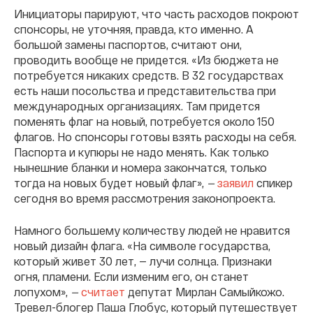
Инициаторы парируют, что часть расходов покроют
спонсоры, не уточняя, правда, кто именно. А
большой замены паспортов, считают они,
проводить вообще не придется. «Из бюджета не
потребуется никаких средств. В 32 государствах
есть наши посольства и представительства при
международных организациях. Там придется
поменять флаг на новый, потребуется около 150
флагов. Но спонсоры готовы взять расходы на себя.
Паспорта и купюры не надо менять. Как только
нынешние бланки и номера закончатся, только
тогда на новых будет новый флаг»,
—
заявил
спикер
сегодня во время рассмотрения законопроекта.
Намного большему количеству людей не нравится
новый дизайн флага. «На символе государства,
который живет 30 лет, — лучи солнца. Признаки
огня, пламени. Если изменим его, он станет
лопухом»,
—
считает
депутат Мирлан Самыйкожо.
Тревел-блогер Паша Глобус, который путешествует