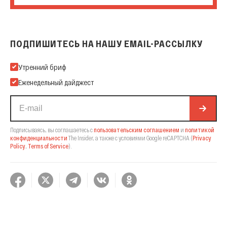
ПОДПИШИТЕСЬ НА НАШУ EMAIL-РАССЫЛКУ
Подпишитесь на нашу Email-рассылку
Утренний бриф
Еженедельный дайджест
Подписываясь, вы соглашаетесь с
пользовательским соглашением
и
политикой
конфиденциальности
The Insider,
а также с условиями Google reCAPTCHA
(
Privacy
Policy
,
Terms of Service
).