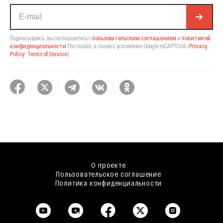
Подписываясь, вы соглашаетесь с
пользовательским соглашением
и
политикой
конфиденциальности
The Insider,
а также с условиями Google reCAPTCHA
(
Privacy
Policy
,
Terms of Service
).
О проекте
Пользовательское соглашение
Политика конфиденциальности