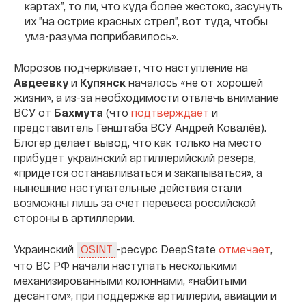
картах”, то ли, что куда более жестоко, засунуть
их ”на острие красных стрел”, вот туда, чтобы
ума-разума поприбавилось».
Морозов подчеркивает, что наступление на
Авдеевку
и
Купянск
началось «не от хорошей
жизни», а из-за необходимости отвлечь внимание
ВСУ от
Бахмута
(что
подтверждает
и
представитель Генштаба ВСУ Андрей Ковалёв).
Блогер делает вывод, что как только на место
прибудет украинский артиллерийский резерв,
«придется останавливаться и закапываться», а
нынешние наступательные действия стали
возможны лишь за счет перевеса российской
стороны в артиллерии.
Украинский
-ресурс DeepState
отмечает
,
OSINT
что ВС РФ начали наступать несколькими
механизированными колоннами, «набитыми
десантом», при поддержке артиллерии, авиации и