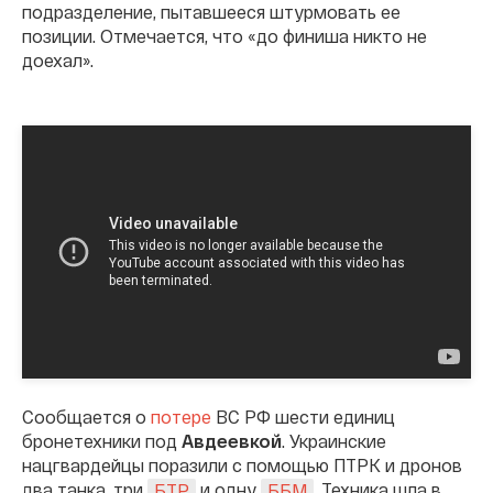
подразделение, пытавшееся штурмовать ее
позиции. Отмечается, что «до финиша никто не
доехал».
Сообщается о
потере
ВС РФ шести единиц
бронетехники под
Авдеевкой
. Украинские
нацгвардейцы поразили с помощью ПТРК и дронов
два танка, три
и одну
. Техника шла в
БТР
ББМ