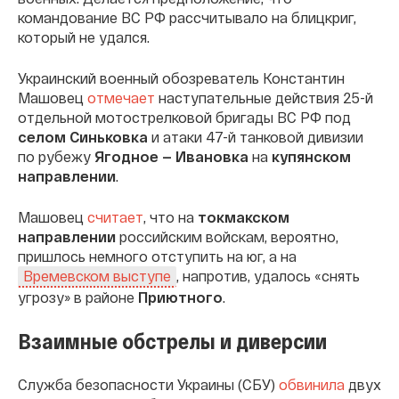
командование ВС РФ рассчитывало на блицкриг,
который не удался.
Украинский военный обозреватель Константин
Машовец
отмечает
наступательные действия 25-й
отдельной мотострелковой бригады ВС РФ под
селом Синьковка
и атаки 47-й танковой дивизии
по рубежу
Ягодное — Ивановка
на
купянском
направлении
.
Машовец
считает
, что на
токмакском
направлении
российским войскам, вероятно,
пришлось немного отступить на юг, а на
, напротив, удалось «снять
Времевском выступе
угрозу» в районе
Приютного
.
Взаимные обстрелы и диверсии
Служба безопасности Украины (СБУ)
обвинила
двух