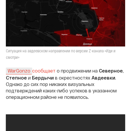
Ситуация на авдеевском направлении по версии Z-канала «Иди и
смотри»
сообщает
о продвижении на
Северное
,
WarGonzo
Степное
и
Бердычи
в окрестностях
Авдеевки
.
Однако до сих пор никаких визуальных
подтверждений каких-либо успехов в указанном
операционном районе не появилось.