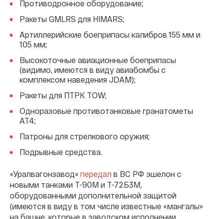
Противодронное оборудование;
Ракеты GMLRS для HIMARS;
Артиллерийские боеприпасы калибров 155 мм и
105 мм;
Высокоточные авиационные боеприпасы
(видимо, имеются в виду авиабомбы с
комплексом наведения JDAM);
Ракеты для ПТРК TOW;
Одноразовые противотанковые гранатометы
AT4;
Патроны для стрелкового оружия;
Подрывные средства.
«Уралвагонзавод»
передал
в ВС РФ эшелон с
новыми танками Т-90М и Т-72Б3М,
оборудованными дополнительной защитой
(имеются в виду в том числе известные «мангалы»
на башне, которые в заводском исполнении