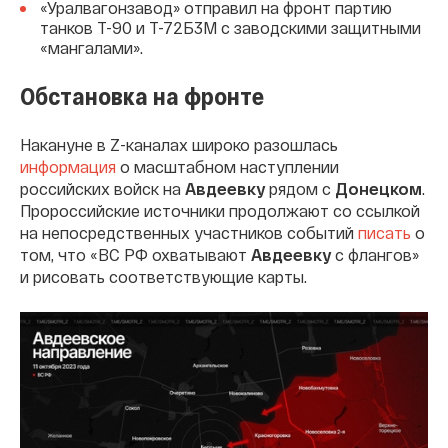
«Уралвагонзавод» отправил на фронт партию
танков Т-90 и Т-72Б3М с заводскими защитными
«мангалами».
Обстановка на фронте
Накануне в Z-каналах широко разошлась
информация
о масштабном наступлении
российских войск на
Авдеевку
рядом с
Донецком
.
Пророссийские источники продолжают со ссылкой
на непосредственных участников событий
писать
о
том, что «ВС РФ охватывают
Авдеевку
с флангов»
и рисовать соответствующие карты.