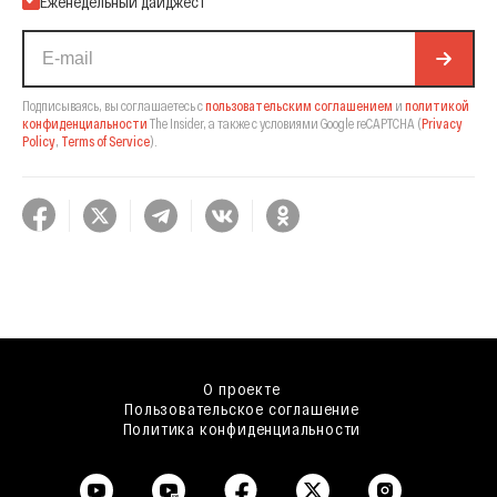
Еженедельный дайджест
Подписываясь, вы соглашаетесь с
пользовательским соглашением
и
политикой
конфиденциальности
The Insider,
а также с условиями Google reCAPTCHA
(
Privacy
Policy
,
Terms of Service
).
О проекте
Пользовательское соглашение
Политика конфиденциальности