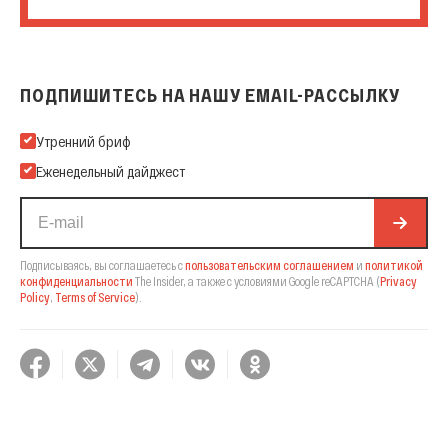
ПОДПИШИТЕСЬ НА НАШУ EMAIL-РАССЫЛКУ
Подпишитесь на нашу Email-рассылку
Утренний бриф
Еженедельный дайджест
Подписываясь, вы соглашаетесь с
пользовательским соглашением
и
политикой
конфиденциальности
The Insider,
а также с условиями Google reCAPTCHA
(
Privacy
Policy
,
Terms of Service
).