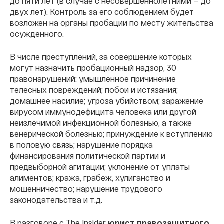
до пяти лет (в случае с несовершеннолетними — до
двух лет). Контроль за его соблюдением будет
возложен на органы пробации по месту жительства
осужденного.
В числе преступлений, за совершение которых
могут назначить пробационный надзор, 30
правонарушений: умышленное причинение
телесных повреждений; побои и истязания;
домашнее насилие; угроза убийством; заражение
вирусом иммунодефицита человека или другой
неизлечимой инфекционной болезнью, а также
венерической болезнью; принуждение к вступлению
в половую связь; нарушение порядка
финансирования политической партии и
предвыборной агитации; уклонение от уплаты
алиментов; кража, грабеж, хулиганство и
мошенничество; нарушение трудового
законодательства и т.д.
В разговоре с The Insider
юрист правозащитного