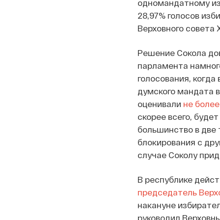
одномандатному изб
28,97% голосов изб
Верховного совета 
Решение Сокола до
парламента намного
голосования, когда
думского мандата в
оценивали
не более
скорее всего, буде
большинство в две 
блокирования с дру
случае Соколу прид
В республике дейст
председатель Верхо
накануне избирате
руководил Верховны