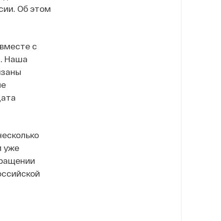
сии. Об этом
 вместе с
. Наша
язаны
ые
дата
несколько
и уже
кращении
оссийской