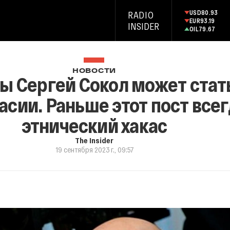
USD
80.93
RADIO
EUR
93.19
INSIDER
OIL
79.67
НОВОСТИ
ы Сергей Сокол может стат
асии. Раньше этот пост все
этнический хакас
The Insider
19 сентября 2023 г., 09:57