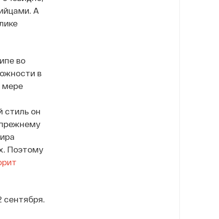
ийцами. А
лике
ипе во
ложности в
 мере
й стиль он
о-прежнему
мира
х. Поэтому
орит
2 сентября.