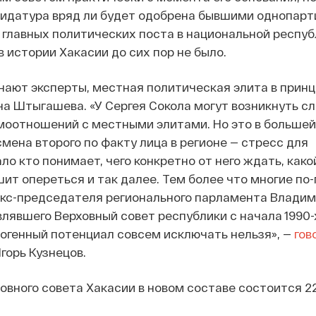
дидатура вряд ли будет одобрена бывшими однопарт
а главных политических поста в национальной респуб
в истории Хакасии до сих пор не было.
нают эксперты, местная политическая элита в принц
на Штыгашева. «У Сергея Сокола могут возникнуть с
моотношений с местными элитами. Но это в большей
смена второго по факту лица в регионе — стресс для
о кто понимает, чего конкретно от него ждать, како
ешит опереться и так далее. Тем более что многие п
экс-председателя регионального парламента Влади
лявшего Верховный совет республики с начала 1990-
огенный потенциал совсем исключать нельзя», —
гов
горь Кузнецов.
овного совета Хакасии в новом составе состоится 2