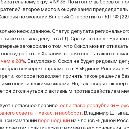
ирательному округу № 35. По итогам выборов он по
ирателей, второе место в округе занял председатель
Хакасии по экологии Валерий Старостин от КПРФ (22,5
вольно неожиданное. Статус депутата региональног
 ниже статуса депутата ГД. Сразу же после Единого
 впервые заговорили о том, что Сокол может отказать
 пользу работы в Хакасии, вероятность такого вариа
 чем в 28%
. Безусловно, Сокол не будет рядовым депу
т выбран спикером парламента. У «Единой России» в 
трети, которое позволяет принять такое решение бе
гими политическими силами. Но, как говорят эксперт
ется столкнуться с активным противодействием ме
вует негласное правило:
если глава республики — рус
вного совета — хакас, и наоборот
. Владимир Штыгаш
льной кампании
перешедший
из членов «Единой Росс
м советом практически с момента его основания, но