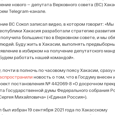
ение нового — депутата Верховного совета (ВС) Хака
оем Telegram-канале.
ние ВС Сокол записал видео, в котором говорит: «Мы
еспублики Хакасия разработали стратегию развития
получила большинство в Верховном совете, и мы об
людей. Буду жить в Хакасии, выполнять предвыборн
явление в избирком на получение депутатского ман
 Будем работать нашей командой».
, почти в полночь по часовому поясу Хакасии, сразу 
аспространили
новость о том, что в Госдуму внесен 
роект постановления № 442069-8 «О досрочном пре
та Государственной думы Федерального собрания Р
ергея Михайловича» («Единая Россия»).
 был избран 19 сентября 2021 года по Хакасскому