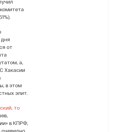
лучил
 комитета
1%).
о
 дня
ся от
нта
татом, а,
ВС Хакасии
з
ы, в этом
стных элит.
ский, то
ев,
ии» в КПРФ,
 очевидно,