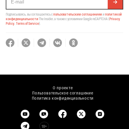
Подписываясь, вы соглашаетесь с
пользовательским соглашением
и
политикой
конфиденциальности
The Insider,
а также с условиями Google reCAPTCHA
(
Privacy
Policy
,
Terms of Service
).
О проекте
Пользовательское соглашение
Политика конфиденциальности
18+