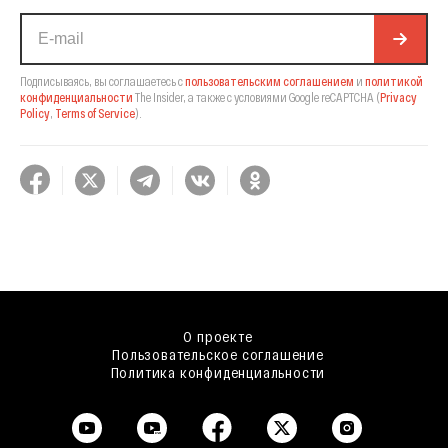
Подписываясь, вы соглашаетесь с
пользовательским соглашением
и
политикой
конфиденциальности
The Insider,
а также с условиями Google reCAPTCHA
(
Privacy
Policy
,
Terms of Service
).
О проекте
Пользовательское соглашение
Политика конфиденциальности