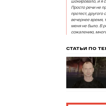
шокировало, и я 
Просто речи не п
протест, другого 
вечернее время, т
меня не было. В р
сожалению, много
СТАТЬИ ПО Т