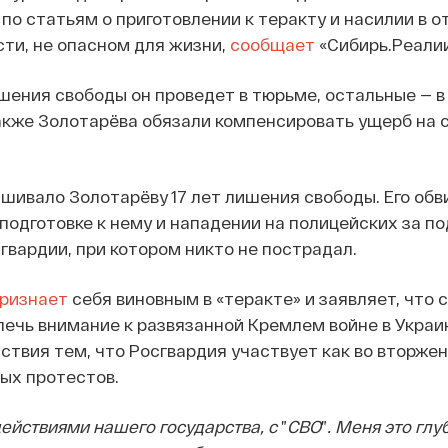
по статьям о приготовлении к теракту и насилии в 
ти, не опасном для жизни,
сообщает
«Сибирь.Реали
шения свободы он проведет в тюрьме, остальные — в
акже Золотарёва обязали компенсировать ущерб на 
шивало Золотарёву 17 лет лишения свободы. Его обв
 подготовке к нему и нападении на полицейских за п
гвардии, при котором никто не пострадал.
признает
себя виновным в «теракте» и заявляет, что
лечь внимание к развязанной Кремлем войне в Украи
твия тем, что Росгвардия участвует как во вторжени
ых протестов.
действиями нашего государства, с
”
СВО
”
. Меня это глу