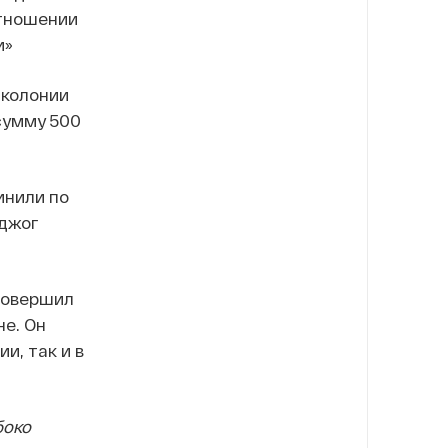
отношении
и»
 колонии
сумму 500
инили по
оджог
 совершил
не. Он
и, так и в
боко