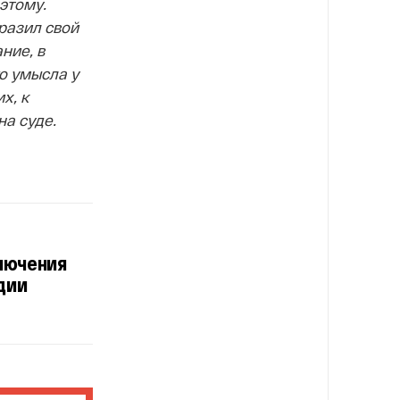
этому.
разил свой
ние, в
го умысла у
х, к
на суде.
ключения
дии