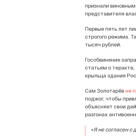
признали виновным 
представителя влас
Первые пять лет ли
строгого режима. Т
тысяч рублей.
Гособвинение запра
статьям о теракте,
крыльца здания Рос
Сам Золотарёв
не 
поджог, чтобы прив
объясняет свои дейс
разгонах антивоенн
«
Я не согласен с 