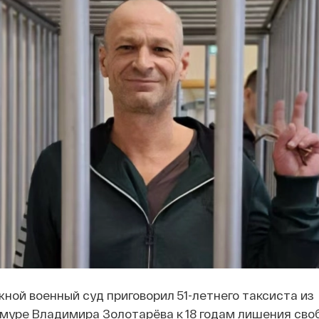
жной военный суд приговорил 51-летнего таксиста из
уре Владимира Золотарёва к 18 годам лишения своб