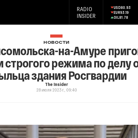
USD
80.93
RADIO
EUR
93.19
INSIDER
OIL
81.78
НОВОСТИ
мсомольска-на-Амуре приго
 строгого режима по делу 
ыльца здания Росгвардии
The Insider
28 июля 2023 г., 09:40