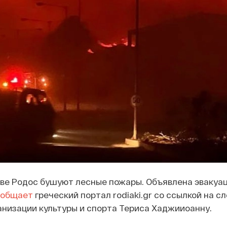
ве Родос бушуют лесные пожары. Объявлена эвакуац
ообщает
греческий портал rodiaki.gr со ссылкой на сл
низации культуры и спорта Териса Хаджииоанну.