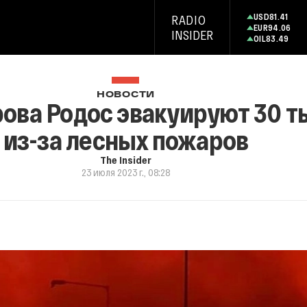
USD
81.41
RADIO
EUR
94.06
INSIDER
OIL
83.49
НОВОСТИ
рова Родос эвакуируют 30 т
из-за лесных пожаров
The Insider
23 июля 2023 г., 08:28