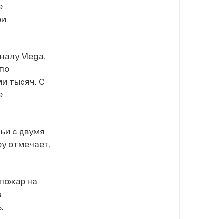
е
ри
налу Mega,
 по
ми тысяч. С
е
ьи с двумя
еу отмечает,
пожар на
в
.