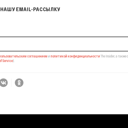
НАШУ EMAIL-РАССЫЛКУ
il-рассылку
пользовательским соглашением
и
политикой конфиденциальности
The Insider,
а также 
f Service
).