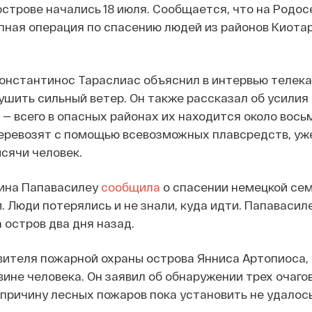
строве начались 18 июля. Сообщается, что на Родос
пная операция по спасению людей из районов Киота
онстантинос Тараслиас объяснил в интервью телека
ушить сильный ветер. Он также рассказал об усилия
 — всего в опасных районах их находится около вось
еревозят с помощью всевозможных плавсредств, уж
ысячи человек.
ина Папавасилеу
сообщила
о спасении немецкой сем
 Люди потерялись и не знали, куда идти. Папавасил
 остров два дня назад.
ителя пожарной охраны острова Янниса Артопиоса, 
вине человека. Он заявил об обнаружении трех очаго
 причину лесных пожаров пока установить не удалось