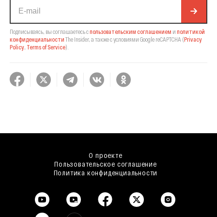
Подписываясь, вы соглашаетесь с
пользовательским соглашением
и
политикой
конфиденциальности
The Insider,
а также с условиями Google reCAPTCHA
(
Privacy
Policy
,
Terms of Service
).
О проекте
Пользовательское соглашение
Политика конфиденциальности