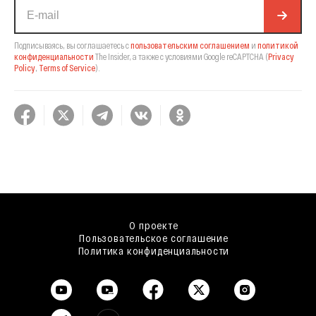
Подписываясь, вы соглашаетесь с
пользовательским соглашением
и
политикой
конфиденциальности
The Insider,
а также с условиями Google reCAPTCHA
(
Privacy
Policy
,
Terms of Service
).
О проекте
Пользовательское соглашение
Политика конфиденциальности