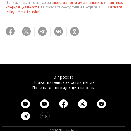
Подписываясь, вы соглашаетесь с
пользовательским соглашением
и
политикой
конфиденциальности
The Insider,
а также с условиями Google reCAPTCHA
(
Privacy
Policy
,
Terms of Service
).
О проекте
Пользовательское соглашение
Политика конфиденциальности
18+
2026 The Insider