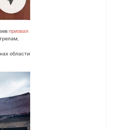
Наев
призвал
трелам,
нах области