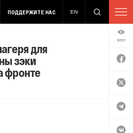
ПОДДЕРЖИТЕ НАС
EN
6891
лагеря для
ны зэки
а фронте