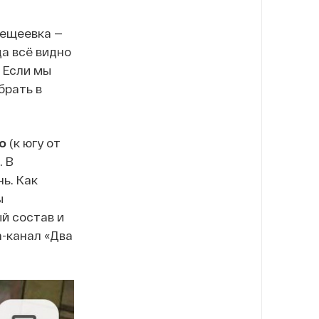
лещеевка —
а всё видно
. Если мы
брать в
о
(к югу от
 В
ь. Как
ы
й состав и
-канал «Два