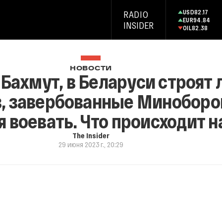
USD
82.17
RADIO
EUR
94.84
INSIDER
OIL
82.38
НОВОСТИ
Бахмут, в Беларуси строят 
, завербованные Миноборо
 воевать. Что происходит н
The Insider
29 июня 2023 г., 20:29