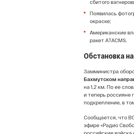
сбитого вагнеров
Появилась фотог
окраске;
Американские вл
ракет ATACMS.
Обстановка на
Замминистра оборо
Бахмутском напра
на 1,2 км. По ее сл
и теперь россияне 
подкрепление, в то
Сообщается, что В
эфире «Радио Своб
российские войска 