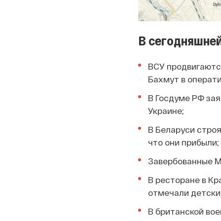
В сегодняшней
ВСУ продвигаютс
Бахмут в операт
В Госдуме РФ зая
Украине;
В Беларуси строя
что они прибыли;
Завербованные М
В ресторане в Кр
отмечали детски
В британской вое