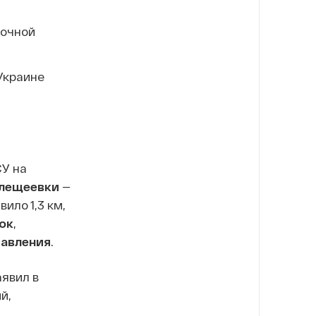
вочной
Украине
У на
лещеевки
—
ило 1,3 км,
ок
,
равления
.
аявил в
й,