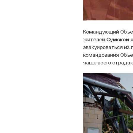
Командующий Объед
жителей
Сумской 
эвакуироваться из 
командования Объед
чаще всего страда