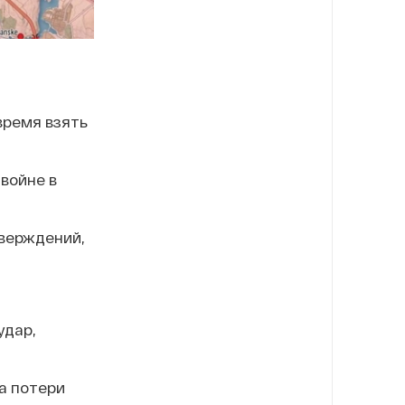
время взять
 войне в
тверждений,
удар,
а потери