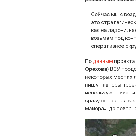
Сейчас мы с возд
это стратегическ
как на ладони, ка
возьмем под конт
оперативное окр
По
данным
проекта 
Орехова
) ВСУ прод
некоторых местах л
пишут авторы проек
используют пикапы 
сразу пытаются вер
майора», до северн