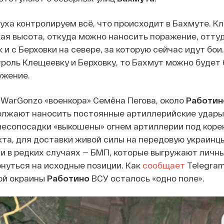
уха контролируем всё, что происходит в Бахмуте. К
ая высота, откуда можно наносить поражение, оттуд
к и с Берховки на севере, за которую сейчас идут бои
роль Клещеевку и Берховку, то Бахмут можно будет 
ужение.
WarGonzo «военкора» Семёна Пегова, около
Работин
олжают наносить постоянные артиллерийские удары.
есопосадки «выкошены» огнем артиллерии под корен
та, для доставки живой силы на передовую украинц
и в редких случаях — БМП, которые выгружают личны
нуться на исходные позиции. Как
сообщает
Telegram
ой окраины
Работино
ВСУ осталось «одно поле».