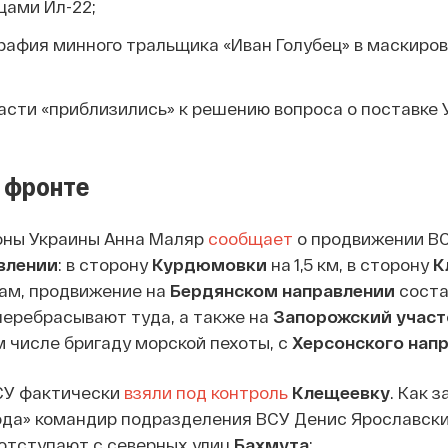
цами Ил-22;
рафия минного тральщика «Иван Голубец» в маскиро
асти «приблизились» к решению вопроса о поставке 
 фронте
ны Украины Анна Маляр
сообщает
о продвижении ВС
влении
: в сторону
Курдюмовки
на 1,5 км, в сторону
К
овам, продвижение на
Бердянском направлении
состав
перебрасывают туда, а также на
Запорожский участ
м числе бригаду морской пехоты, с
Херсонского нап
СУ фактически
взяли под контроль
Клещеевку
. Как з
ода» командир подразделения ВСУ Денис Ярославски
отступают с северных улиц
Бахмута
: