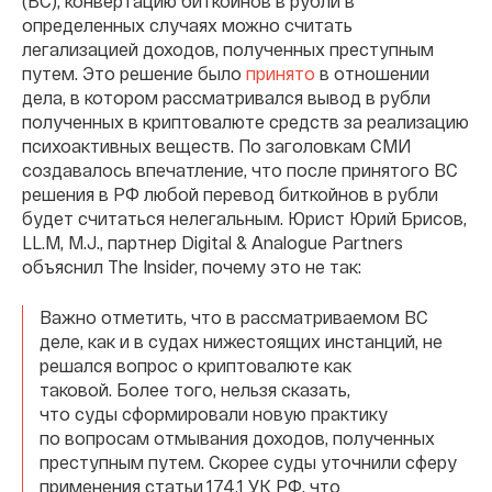
(ВС), конвертацию биткойнов в рубли в
определенных случаях можно считать
легализацией доходов, полученных преступным
путем. Это решение было
принято
в отношении
дела, в котором рассматривался вывод в рубли
полученных в криптовалюте средств за реализацию
психоактивных веществ. По заголовкам СМИ
создавалось впечатление, что после принятого ВС
решения в РФ любой перевод биткойнов в рубли
будет считаться нелегальным. Юрист Юрий Брисов,
LL.M, M.J., партнер Digital & Analogue Partners
объяснил The Insider, почему это не так:
Важно отметить, что в рассматриваемом ВС
деле, как и в судах нижестоящих инстанций, не
решался вопрос о криптовалюте как
таковой. Более того, нельзя сказать,
что суды сформировали новую практику
по вопросам отмывания доходов, полученных
преступным путем. Скорее суды уточнили сферу
применения статьи 174.1 УК РФ, что