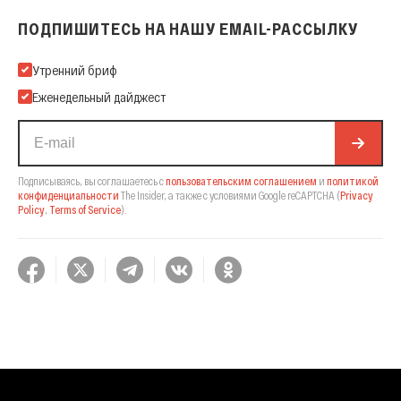
ПОДПИШИТЕСЬ НА НАШУ EMAIL-РАССЫЛКУ
Подпишитесь на нашу Email-рассылку
Утренний бриф
Еженедельный дайджест
Подписываясь, вы соглашаетесь с
пользовательским соглашением
и
политикой
конфиденциальности
The Insider,
а также с условиями Google reCAPTCHA
(
Privacy
Policy
,
Terms of Service
).