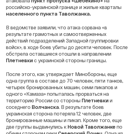
атаковала
пункт пропуска «Шебекино»
на
российско-украинской границе и жилые кварталы
населенного пункта Таволжанка.
В ведомстве заявили, что атака сорвана «в
результате грамотных и самоотверженных
действий подразделений Западной группировки
войск», в ходе боев убиты до десяти человек. После
обстрела оставшиеся отошли в направлении
Плетневки
с украинской стороны границы.
После этого, как утверждает Минобороны, еще
одна группа в составе до 70 человек, пяти танков,
четырех бронированных машин, семи пикапов и
одного «Камаза» попыталась прорваться на
территорию России со стороны
Плетневки
и
соседнего
Волчанска
. В результате боев
украинская сторона потеряла 12 человек, две
бронированные машины и пикап. Кроме того, еще
две группы выдвинулись к
Новой Таволжанке
по
обеим сторонам реки
Северский Донец
. Одна из