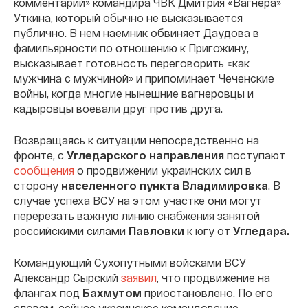
комментарий» командира ЧВК Дмитрия «Вагнера»
Уткина, который обычно не высказывается
публично. В нем наемник обвиняет Даудова в
фамильярности по отношению к Пригожину,
высказывает готовность переговорить «как
мужчина с мужчиной» и припоминает Чеченские
войны, когда многие нынешние вагнеровцы и
кадыровцы воевали друг против друга.
Возвращаясь к ситуации непосредственно на
фронте, с
Угледарского направления
поступают
сообщения
о продвижении украинских сил в
сторону
населенного пункта Владимировка
. В
случае успеха ВСУ на этом участке они могут
перерезать важную линию снабжения занятой
российскими силами
Павловки
к югу от
Угледара.
Командующий Сухопутными войсками ВСУ
Александр Сырский
заявил
, что продвижение на
флангах под
Бахмутом
приостановлено. По его
словам, сейчас украинское командование