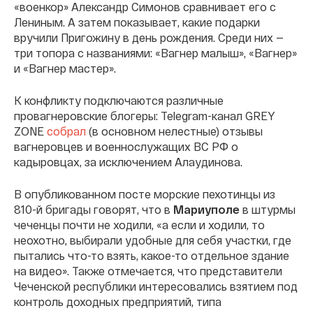
«военкор» Александр Симонов сравнивает его с
Лениным. А затем показывает, какие подарки
вручили Пригожину в день рождения. Среди них —
три топора с названиями: «Вагнер малыш», «Вагнер»
и «Вагнер мастер».
К конфликту подключаются различные
провагнеровские блогеры: Telegram-канал GREY
ZONE
собрал
(в основном нелестные) отзывы
вагнеровцев и военнослужащих ВС РФ о
кадыровцах, за исключением Алаудинова.
В опубликованном посте морские пехотинцы из
810-й бригады говорят, что в
Мариуполе
в штурмы
чеченцы почти не ходили, «а если и ходили, то
неохотно, выбирали удобные для себя участки, где
пытались что-то взять, какое-то отдельное здание
на видео». Также отмечается, что представители
Чеченской республики интересовались взятием под
контроль доходных предприятий, типа