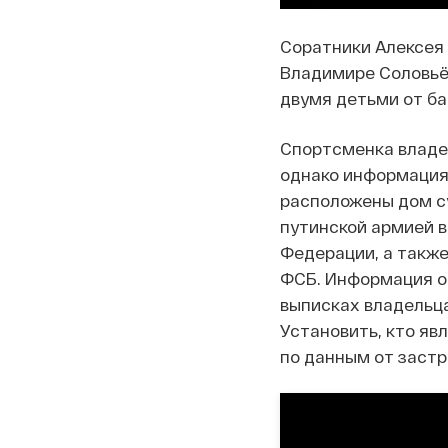
Соратники Алексея
Владимире Соловьёв
двумя детьми от б
Спортсменка влад
однако информация 
расположены дом су
путинской армией в
Федерации, а такж
ФСБ. Информация о 
выписках владельц
Установить, кто я
по данным от заст