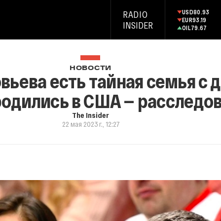
USD
80.93
RADIO
EUR
93.19
INSIDER
OIL
79.67
НОВОСТИ
вьева есть тайная семья с 
родились в США — расследо
The Insider
22 мая 2023 г., 12:27