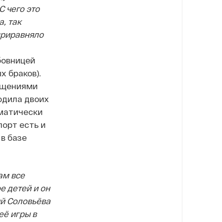
 чего это
, так
приравняло
бовницей
х браков).
ещениями
родила двоих
матически
порт есть и
в базе
ам все
е детей и он
ий Соловьёва
её игры в