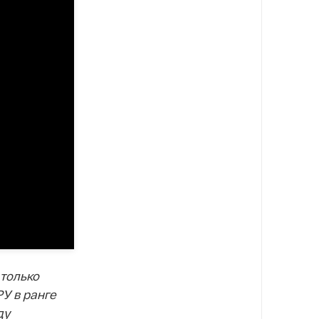
 только
У в ранге
ду