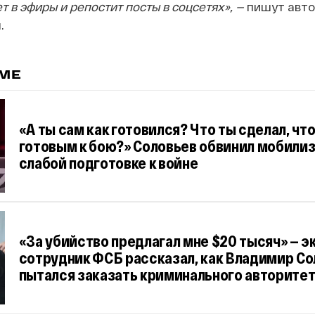
т в эфиры и репостит посты в соцсетях»,
—
пишут авт
.
ЕМЕ
«А ты сам как готовился? Что ты сделал, чт
готовым к бою?» Соловьев обвинил мобилиз
слабой подготовке к войне
«За убийство предлагал мне $20 тысяч» — эк
сотрудник ФСБ рассказал, как Владимир С
пытался заказать криминального авторите