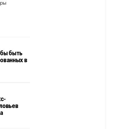
оры
обы быть
ованных в
с-
оловьев
та