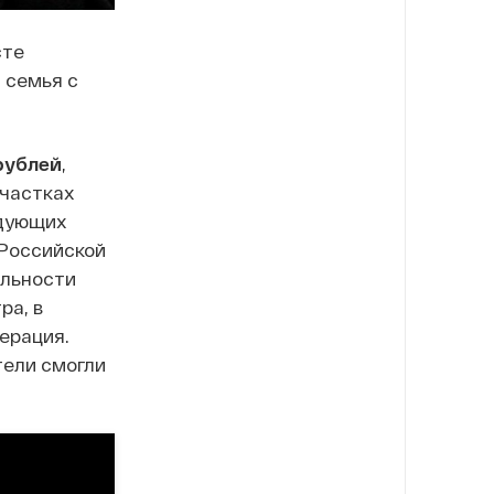
сте
 семья с
рублей
,
участках
ндующих
 Российской
ельности
ра, в
ерация.
тели смогли