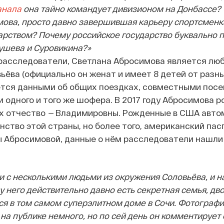
анала
она тайно командует дивизионом на Донбассе? С
ова, просто давно завершившая карьеру спортсменка
арством? Почему российское государство буквально 
ушева и Суровикина?»
расследователи, Светлана Абросимова является лю
ёва (официально он женат и имеет 8 детей от разны
тся данными об общих поездках, совместными пос
и одного и того же шофера. В 2017 году Абросимова 
их отчество
—
Владимировны. Рожденные в США авто
ство этой страны, но более того, американский пас
ы Абросимовой, данные о нём расследователи нашли 
 с несколькими людьми из окружения Соловьёва, и н
у него действительно давно есть секретная семья, дво
ся в том самом суперэлитном доме в Сочи. Фотограф
на публике немного, но по сей день он комментирует 