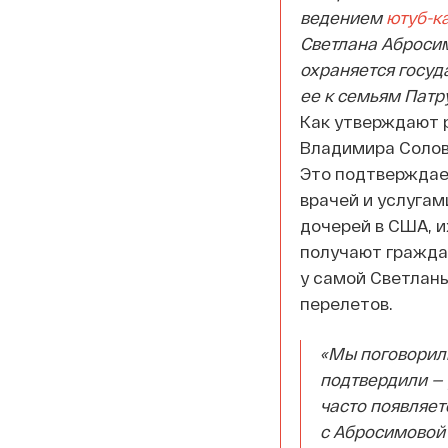
ведением
ютуб-к
Светлана Абросим
охраняется госуд
ее к семьям Патр
Как утверждают 
Владимира Соловь
Это подтверждае
врачей и услугам
дочерей в США, 
получают граждан
у самой Светлан
перелетов.
«Мы поговорили
подтвердили — 
часто появляет
с Абросимовой 