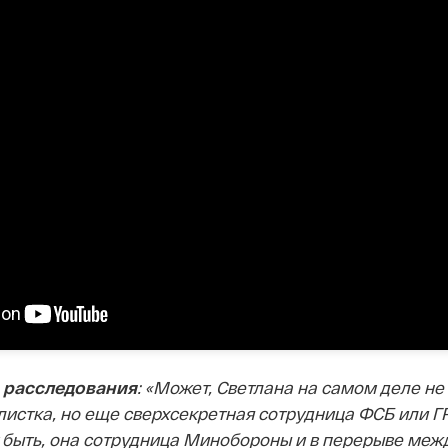
а расследования
: «Может, Светлана на самом деле не
истка, но еще сверхсекретная сотрудница ФСБ или ГР
быть, она сотрудница Минобороны и в перерыве меж