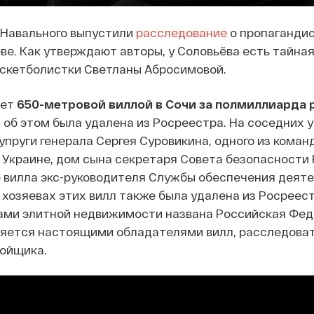
 Навального выпустили
расследование
о пропаганди
е. Как утверждают авторы, у Соловьёва есть тайная
аскетболистки Светланы Абросимовой.
еет
650-метровой виллой в Сочи за полмиллиарда 
об этом была удалена из Росреестра. На соседних 
пруги генерала Сергея Суровикина, одного из кома
 Украине, дом сына секретаря Совета безопасности
е вилла экс-руководителя Службы обеспечения деят
хозяевах этих вилл также была удалена из Росреест
ами элитной недвижимости названа Российская Фед
вляется настоящими обладателями вилл, расследова
ройщика.