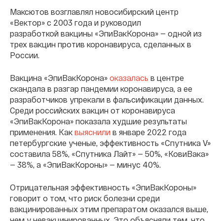
Максютов возглавлял новосибирский центр
«Вектор» с 2003 года и руководил
разработкой вакцины «ЭпиВакКорона» — одной из
трех вакцин против коронавируса, сделанных в
России.
Вакцина «ЭпиВакКорона»
оказалась
в центре
скандала в разгар пандемии коронавируса, а ее
разработчиков упрекали в фальсификации данных.
Среди российских вакцин от коронавируса
«ЭпиВакКорона» показала худшие результаты
применения. Как
выяснили
в январе 2022 года
петербургские ученые, эффективность «Спутника V»
составила 58%, «Спутника Лайт» — 50%, «КовиВака»
— 38%, а «ЭпиВакКороны» — минус 40%.
Отрицательная эффективность «ЭпиВакКороны»
говорит о том, что риск болезни среди
вакцинированных этим препаратом оказался выше,
чем у невакцинированных. Это объясняли тем, что