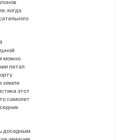
ллонов
е, когда
сательного
й
ушной
ом можно
нии летал
борту
а земле
истика этот
что самолет
еседник
ть досадным
кая авиация,