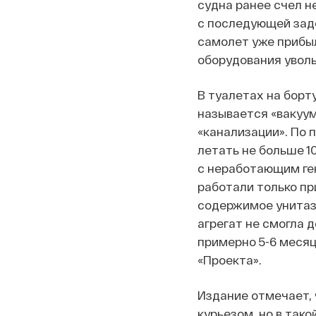
судна ранее счел н
с последующей заде
самолет уже прибыл
оборудования уволь
В туалетах на борт
называется «вакуум
«канализации». По 
летать не больше 1
с неработающим ген
работали только пр
содержимое унитаза
агрегат не смогла 
примерно 5-6 месяц
«Проекта».
Издание отмечает, 
курьезом, но в так