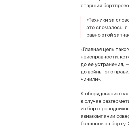
старший бортпровод
«Техники за слово
это сломалось, я 
равно этой запча
«Главная цель тако
неисправности, кот
до ее устранения, 
до войны, это прав
чинили».
К оборудованию са
в случае разгермет
из бортпроводников
авиакомпании совер
баллонов на борту. 