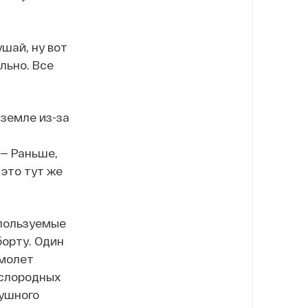
ушай, ну вот
льно. Все
 земле из-за
 — Раньше,
 это тут же
спользуемые
борту. Один
амолет
ислородных
душного