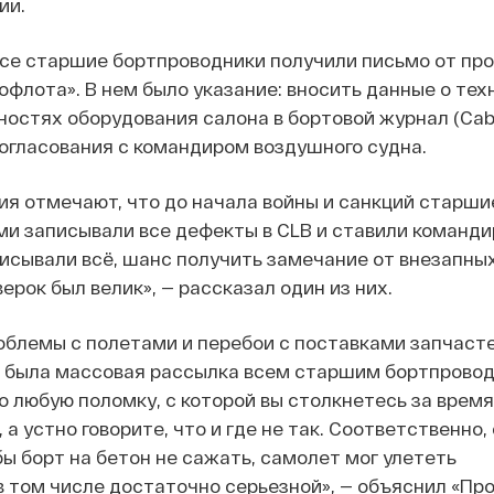
ии.
все старшие бортпроводники получили письмо от пр
флота». В нем было указание: вносить данные о тех
ностях оборудования салона в бортовой журнал (Cabi
согласования с командиром воздушного судна.
я отмечают, что до начала войны и санкций старши
и записывали все дефекты в CLB и ставили команди
исывали всё, шанс получить замечание от внезапны
ерок был велик», — рассказал один из них.
облемы с полетами и перебои с поставками запчасте
о была массовая рассылка всем старшим бортпрово
о любую поломку, с которой вы столкнетесь за время
, а устно говорите, что и где не так. Соответственно,
бы борт на бетон не сажать, самолет мог улететь
в том числе достаточно серьезной», — объяснил «Пр