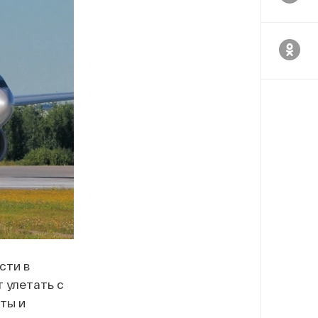
сти в
 улетать с
ты и