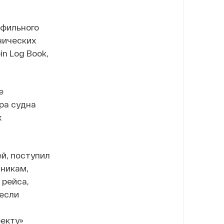
офильного
нических
n Log Book,
е
ра судна
х
й, поступил
дникам,
 рейса,
 если
оекту»