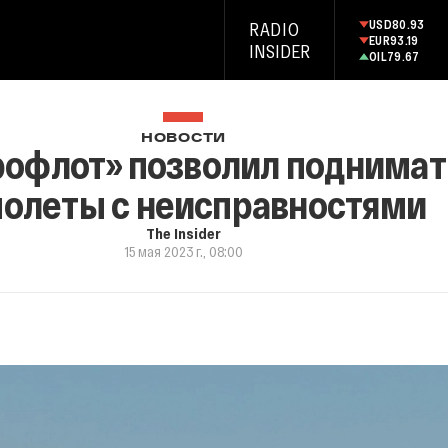
USD
80.93
RADIO
EUR
93.19
INSIDER
OIL
79.67
НОВОСТИ
рофлот» позволил поднимать
олеты с неисправностями
The Insider
15 мая 2023 г., 08:00