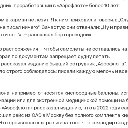
ник, проработавший в «Аэрофлоте» более 10 лет.
м в карман не лезут. Я к ним приходил и говорил: „Сл
не писал ничего“. Зачастую они отвечали: „Ну и прави
сти нет“», — рассказал бортпроводник.
го распоряжения — чтобы самолеты не оставались на
орая по документам запрещает судну летать
— рассказал изданию бывший сотрудник „Аэрофлота“.
ило строго соблюдалось: писали каждую мелочь и все
лона, например, относятся кислородные баллоны, и
изации или для экстренной медицинской помощи на 
 «Аэрофлота» рассказал изданию, что в 2022 году с
шил рейс из ОАЭ в Москву без полного комплекта к
Это произошло как раз из-за того, что командир воз