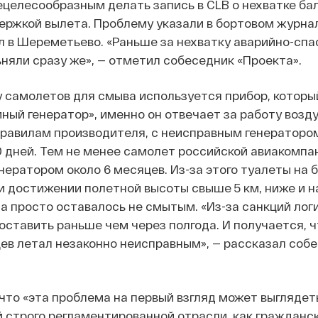
ецелесообразным делать запись в CLB о нехватке ба
ржкой вылета. Проблему указали в бортовом журнал
 в Шереметьево. «Раньше за нехватку аварийно-спа
няли сразу же», — отметил собеседник «Проекта».
у самолетов для смыва используется прибор, которы
ный генератор», именно он отвечает за работу возд
правилам производителя, с неисправным генератор
0 дней. Тем не менее самолет российской авиакомпа
ератором около 6 месяцев. Из-за этого туалеты на 
и достижении полетной высоты свыше 5 км, ниже и н
 просто оставалось не смытым. «Из-за санкций лог
доставить раньше чем через полгода. И получается, 
ев летал незаконно неисправным», — рассказал соб
что «эта проблема на первый взгляд может выгляде
ой строго регламентированной отрасли, как гражданс