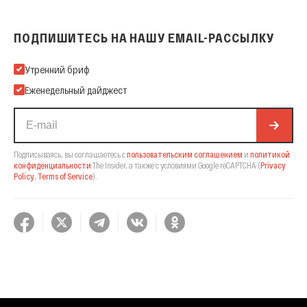
ПОДПИШИТЕСЬ НА НАШУ EMAIL-РАССЫЛКУ
Подпишитесь на нашу Email-рассылку
Утренний бриф
Еженедельный дайджест
Подписываясь, вы соглашаетесь с
пользовательским соглашением
и
политикой
конфиденциальности
The Insider,
а также с условиями Google reCAPTCHA
(
Privacy
Policy
,
Terms of Service
).