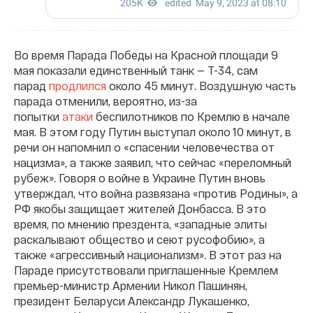
Во время Парада Победы на Красной площади 9
мая показали единственный танк — Т-34, сам
парад
продлился
около 45 минут. Воздушную часть
парада отменили, вероятно, из-за
попытки
атаки
беспилотников по Кремлю в начале
мая. В этом году Путин выступал около 10 минут, в
речи он напомнил о «спасении человечества от
нацизма», а также заявил, что сейчас «переломный
рубеж». Говоря о войне в Украине Путин вновь
утверждал, что война развязана «против Родины», а
РФ якобы защищает жителей Донбасса. В это
время, по мнению прездента, «западные элиты
раскалывают общество и сеют русофобию», а
также «агрессивный национализм». В этот раз на
Параде присутствовали приглашенные Кремлем
премьер-министр Армении Никол Пашинян,
президент Беларуси Александр Лукашенко,