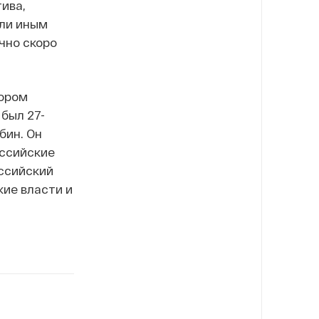
ива,
или иным
чно скоро
тором
был 27-
бин. Он
оссийские
ссийский
ие власти и