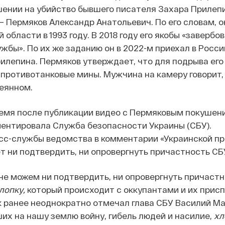
ении на убийство бывшего писателя Захара Прилепи
— Пермяков Александр Анатольевич. По его словам, о
области в 1993 году. В 2018 году его якобы «завербо
жбы». По их же заданию он в 2022-м приехал в Росси
илепина. Пермяков утверждает, что для подрыва ег
 противотанковые мины. Мужчина на камеру говорит,
еянном.
емя после публикации видео с Пермяковым покушен
ентировала Служба безопасности Украины (СБУ).
сс-службы ведомства в комментарии «Украинской пр
т ни подтвердить, ни опровергнуть причастность СБУ
е можем ни подтвердить, ни опровергнуть причастн
лопку,
который происходит с оккупантами и их прис
к ранее неоднократно отмечал глава СБУ Василий Ма
их на нашу землю войну, гибель людей и насилие,
хл