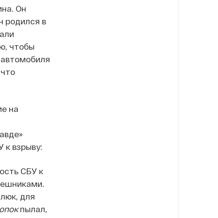
на. Он
н родился в
вали
ю, чтобы
о автомобиля
 что
ие на
авде»
 к взрыву:
ость СБУ к
пешниками.
люк, для
опок
пылал,