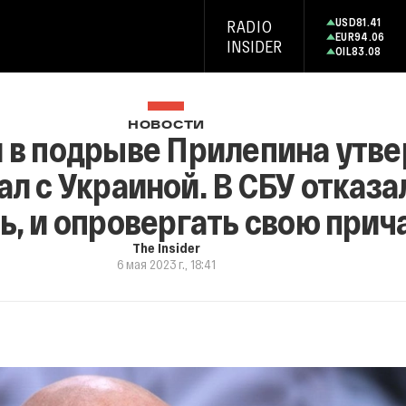
USD
81.41
RADIO
EUR
94.06
INSIDER
OIL
83.08
НОВОСТИ
в подрыве Прилепина утве
л с Украиной. В СБУ отказа
, и опровергать свою прич
The Insider
6 мая 2023 г., 18:41