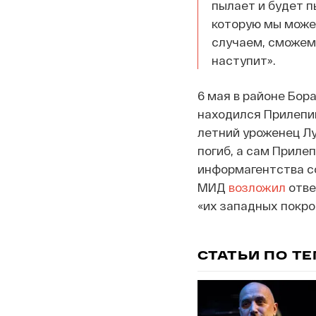
пылает и будет п
которую мы можем
случаем, сможем 
наступит».
6 мая в районе Бор
находился Прилепин
летний уроженец Лу
погиб, а сам Приле
информагентства со
МИД
возложил
отве
«их западных покро
СТАТЬИ ПО Т