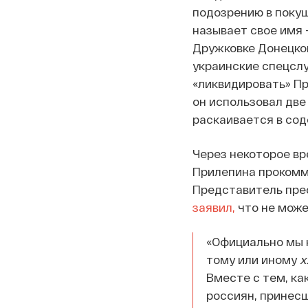
подозрению в покуш
называет свое имя 
Дружковке Донецкой 
украинские спецслу
«ликвидировать» Пр
он использовал две
раскаивается в сод
Через некоторое вр
Прилепина прокомм
Представитель пре
заявил,
что не може
«Официально мы н
тому или иному
х
Вместе с тем, ка
россиян, принесш