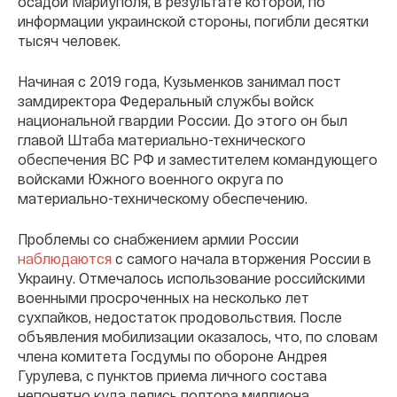
осадой Мариуполя, в результате которой, по
информации украинской стороны, погибли десятки
тысяч человек.
Начиная с 2019 года, Кузьменков занимал пост
замдиректора Федеральный службы войск
национальной гвардии России. До этого он был
главой Штаба материально-технического
обеспечения ВС РФ и заместителем командующего
войсками Южного военного округа по
материально-техническому обеспечению.
Проблемы со снабжением армии России
наблюдаются
с самого начала вторжения России в
Украину. Отмечалось использование российскими
военными просроченных на несколько лет
сухпайков, недостаток продовольствия. После
объявления мобилизации оказалось, что, по словам
члена комитета Госдумы по обороне Андрея
Гурулева, с пунктов приема личного состава
непонятно куда делись полтора миллиона