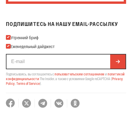
ПОДПИШИТЕСЬ НА НАШУ EMAIL-РАССЫЛКУ
Подпишитесь на нашу Email-рассылку
Утренний бриф
Еженедельный дайджест
Подписываясь, вы соглашаетесь с
пользовательским соглашением
и
политикой
конфиденциальности
The Insider,
а также с условиями Google reCAPTCHA
(
Privacy
Policy
,
Terms of Service
).