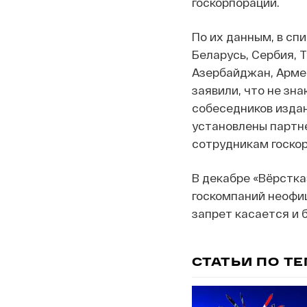
госкорпорации.
По их данным, в сп
Беларусь, Сербия, Т
Азербайджан, Армен
заявили, что не зн
собеседников издан
установлены партне
сотрудникам госко
В декабре «Вёрстк
госкомпаний неофиц
запрет касается и 
СТАТЬИ ПО Т