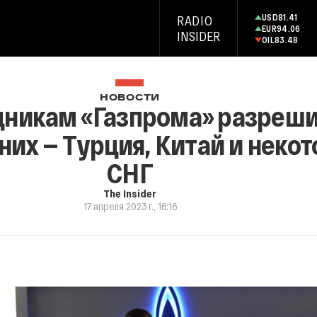
USD
81.41
RADIO
EUR
94.06
INSIDER
OIL
83.48
НОВОСТИ
удникам «Газпрома» разреш
 них — Турция, Китай и нек
СНГ
The Insider
17 апреля 2023 г., 16:16