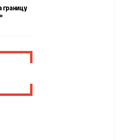
а границу
»