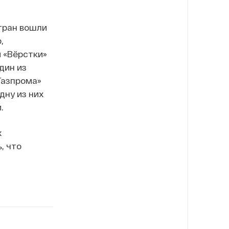
тран вошли
,
 «Вёрстки»
дин из
«Газпрома»
дну из них
.
х
, что