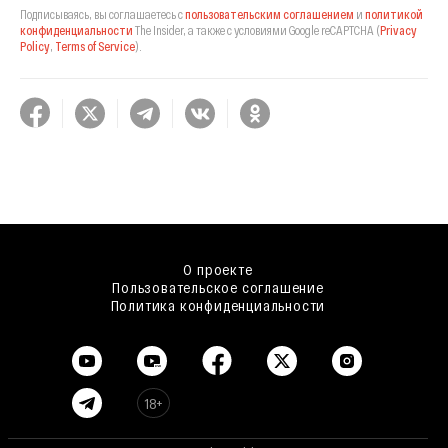
Подписываясь, вы соглашаетесь с
пользовательским соглашением
и
политикой
конфиденциальности
The Insider,
а также с условиями Google reCAPTCHA
(
Privacy
Policy
,
Terms of Service
).
О проекте
Пользовательское соглашение
Политика конфиденциальности
18+