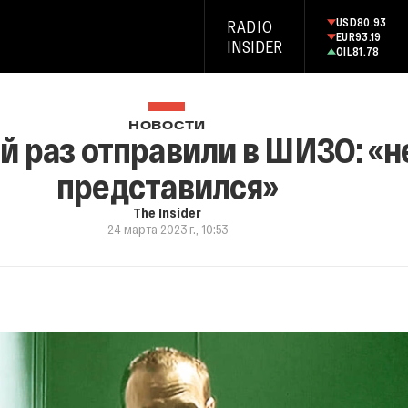
USD
80.93
RADIO
EUR
93.19
INSIDER
OIL
81.78
НОВОСТИ
-й раз отправили в ШИЗО: «
представился»
The Insider
24 марта 2023 г., 10:53