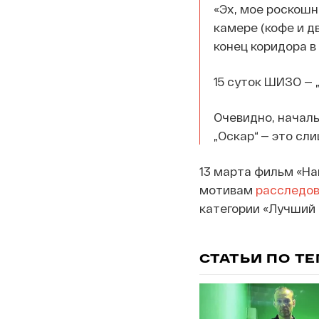
«Эх, мое роскошн
камере (кофе и д
конец коридора в
15 суток ШИЗО — 
Очевидно, началь
„Оскар“ — это сл
13 марта фильм «Н
мотивам
расследо
категории «Лучший
СТАТЬИ ПО Т