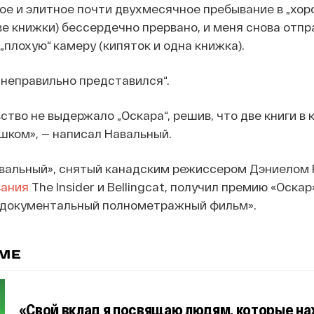
ое и элитное почти двухмесячное пребывание в „хор
ве книжки) бессердечно прервано, и меня снова отпр
 „плохую“ камеру (кипяток и одна книжка).
„неправильно представился“.
ство не выдержало „Оскара“, решив, что две книги в 
ишком», — написал Навальный.
авальный», снятый канадским режиссером Дэниелом 
вания
The Insider и Bellingcat, получил премию «Оскар
 документальный полнометражный фильм».
ЕМЕ
«Свой вклад я посвящаю людям, которые на