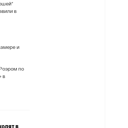
ошей“
авили в
камере и
Роэром по
» в
ходят в