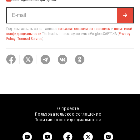
Подписываясь, вы соглашаетесь с
пользовательским соглашением
и
политикой
конфиденциальности
The Insider,
а также с условиями Google reCAPTCHA
(
Privacy
Policy
,
Terms of Service
).
О проекте
Пользовательское соглашение
Политика конфиденциальности