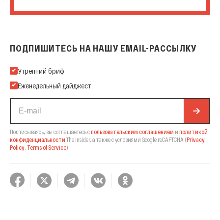
ПОДПИШИТЕСЬ НА НАШУ EMAIL-РАССЫЛКУ
Подпишитесь на нашу Email-рассылку
Утренний бриф
Еженедельный дайджест
Подписываясь, вы соглашаетесь с
пользовательским соглашением
и
политикой
конфиденциальности
The Insider,
а также с условиями Google reCAPTCHA
(
Privacy
Policy
,
Terms of Service
).