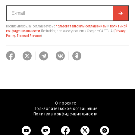
Подписываясь, вы соглашаетесь с
пользовательским соглашением
и
политикой
конфиденциальности
The Insider,
а также с условиями Google reCAPTCHA
(
Privacy
Policy
,
Terms of Service
).
О проекте
Пользовательское соглашение
Политика конфиденциальности